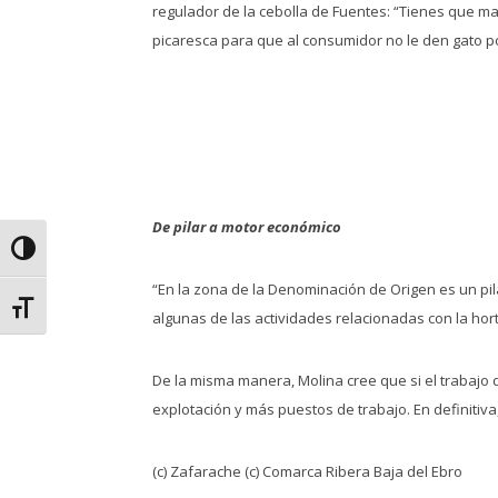
regulador de la cebolla de Fuentes: “Tienes que ma
picaresca para que al consumidor no le den gato po
De pilar a motor económico
Alternar alto contraste
“En la zona de la Denominación de Origen es un pi
Alternar tamaño de letra
algunas de las actividades relacionadas con la hor
De la misma manera, Molina cree que si el trabajo 
explotación y más puestos de trabajo. En definiti
(c) Zafarache (c) Comarca Ribera Baja del Ebro