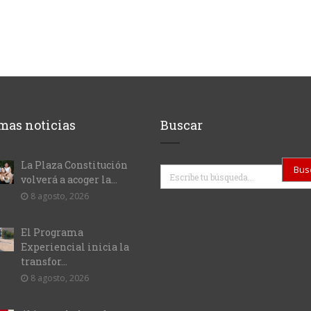
mas noticias
Buscar
La Plaza Constitución
Buscar
volverá a acoger la...
8 agosto, 2026
El Programa
Experiencial inicia la
transfor...
8 agosto, 2026