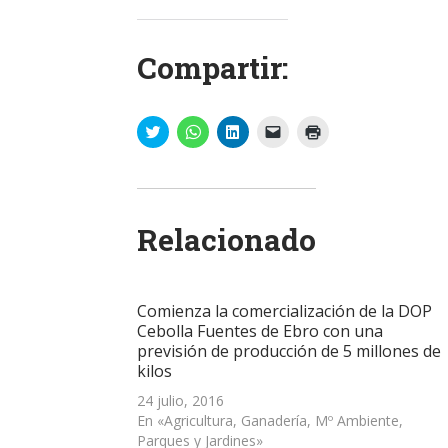
Compartir:
Haz
Haz
Haz
Haz
Haz
clic
clic
clic
clic
clic
para
para
para
para
para
compartir
compartir
compartir
enviar
imprimir
en
en
en
un
(Se
Twitter
WhatsApp
LinkedIn
enlace
abre
(Se
(Se
(Se
por
en
abre
abre
abre
correo
una
Relacionado
en
en
en
electrónico
ventana
una
una
una
a
nueva)
ventana
ventana
ventana
un
nueva)
nueva)
nueva)
amigo
(Se
abre
Comienza la comercialización de la DOP
en
una
Cebolla Fuentes de Ebro con una
ventana
previsión de producción de 5 millones de
nueva)
kilos
24 julio, 2016
En «Agricultura, Ganadería, Mº Ambiente,
Parques y Jardines»