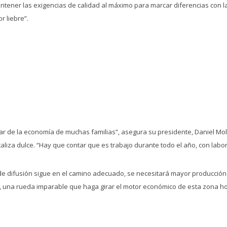
ntener las exigencias de calidad al máximo para marcar diferencias con la
r liebre”.
lar de la economía de muchas familias”, asegura su presidente, Daniel Mol
taliza dulce. “Hay que contar que es trabajo durante todo el año, con labo
de difusión sigue en el camino adecuado, se necesitará mayor producción d
va, una rueda imparable que haga girar el motor económico de esta zona h