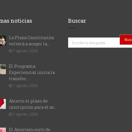
mas noticias
Buscar
La Plaza Constitución
Buscar
volverá a acoger la...
7 agosto, 2026
El Programa
Experiencial inicia la
transfor...
7 agosto, 2026
Abierto el plazo de
inscripción para el ac...
7 agosto, 2026
El Ayuntamiento de