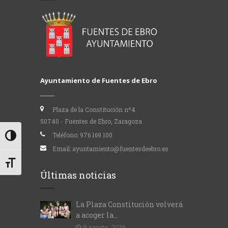
Ayuntamiento de Fuentes de Ebro
Plaza de la Constitución nº4
50740 - Fuentes de Ebro, Zaragoza
Teléfono:
976 169 100
Alternar alto contraste
Email:
ayuntamiento@fuentesdeebro.es
Alternar tamaño de letra
Últimas noticias
La Plaza Constitución volverá
a acoger la...
9 agosto, 2026