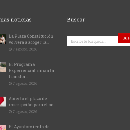
mas noticias
Buscar
La Plaza Constitución
Buscar
volverá a acoger la...
7 agosto, 2026
El Programa
Experiencial inicia la
transfor...
7 agosto, 2026
Abierto el plazo de
inscripción para el ac...
7 agosto, 2026
El Ayuntamiento de