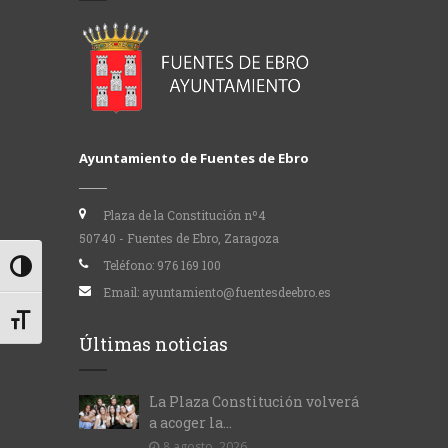
Ayuntamiento de Fuentes de Ebro
Plaza de la Constitución nº4
50740 - Fuentes de Ebro, Zaragoza
Teléfono:
976 169 100
Alternar alto contraste
Email:
ayuntamiento@fuentesdeebro.es
Alternar tamaño de letra
Últimas noticias
La Plaza Constitución volverá
a acoger la...
8 agosto, 2026