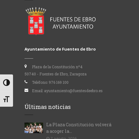
Ayuntamiento de Fuentes de Ebro
Plaza de la Constitución nº4
50740 - Fuentes de Ebro, Zaragoza
Teléfono:
976 169 100
Alternar alto contraste
Email:
ayuntamiento@fuentesdeebro.es
Alternar tamaño de letra
Últimas noticias
La Plaza Constitución volverá
a acoger la...
7 agosto, 2026