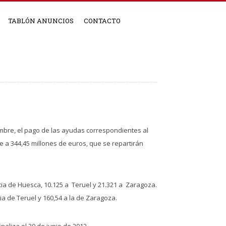
TABLÓN ANUNCIOS
CONTACTO
mbre, el pago de las ayudas correspondientes al
e a 344,45 millones de euros, que se repartirán
incia de Huesca, 10.125 a Teruel y 21.321 a Zaragoza.
ia de Teruel y 160,54 a la de Zaragoza.
naliza el 30 de junio de 2012.