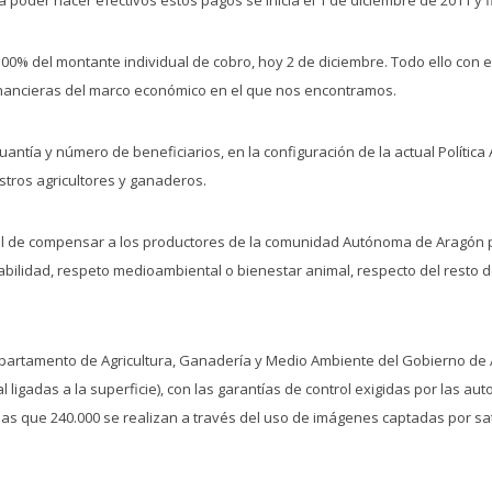
00% del montante individual de cobro, hoy 2 de diciembre. Todo ello con el 
 financieras del marco económico en el que nos encontramos.
uantía y número de beneficiarios, en la configuración de la actual Polític
stros agricultores y ganaderos.
 el de compensar a los productores de la comunidad Autónoma de Aragón po
zabilidad, respeto medioambiental o bienestar animal, respecto del resto
artamento de Agricultura, Ganadería y Medio Ambiente del Gobierno de A
l ligadas a la superficie), con las garantías de control exigidas por las a
as que 240.000 se realizan a través del uso de imágenes captadas por saté