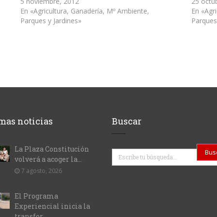
5 noviembre, 2012
25 octu
En «Agricultura, Ganadería, Mº Ambiente,
En «Agr
Parques y Jardines»
Parques
mas noticias
Buscar
La Plaza Constitución
Buscar
volverá a acoger la...
7 agosto, 2026
El Programa
Experiencial inicia la
transfor...