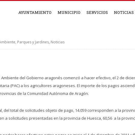
AYUNTAMIENTO
MUNICIPIO
SERVICIOS
NOTICIAS
 Ambiente, Parques y Jardines
,
Noticias
 Ambiente del Gobierno aragonés comenzó a hacer efectivo, el 2 de dicie
taria (PAC) a los agricultores aragoneses. El importe de los pagos asciend
s provincias de la Comunidad Autónoma de Aragón.
al, del total de solicitudes objeto de pago, 14.059 corresponden a la prov
n a solicitudes presentadas en la provincia de Huesca, 60,56 a la provinc
poder hacer efectivos estos pagos se inicia el 1 de diciembre de 2011 y fi