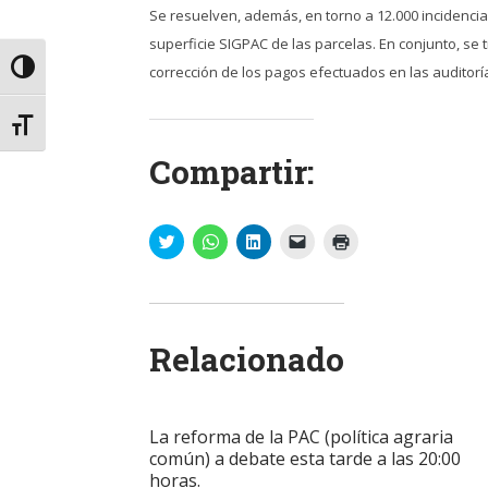
Se resuelven, además, en torno a 12.000 incidencia
superficie SIGPAC de las parcelas. En conjunto, se
Alternar alto contraste
corrección de los pagos efectuados en las audito
Alternar tamaño de letra
Compartir:
Haz
Haz
Haz
Haz
Haz
clic
clic
clic
clic
clic
para
para
para
para
para
compartir
compartir
compartir
enviar
imprimir
en
en
en
un
(Se
Twitter
WhatsApp
LinkedIn
enlace
abre
(Se
(Se
(Se
por
en
abre
abre
abre
correo
una
Relacionado
en
en
en
electrónico
ventana
una
una
una
a
nueva)
ventana
ventana
ventana
un
nueva)
nueva)
nueva)
amigo
(Se
abre
La reforma de la PAC (política agraria
en
una
común) a debate esta tarde a las 20:00
ventana
horas.
nueva)