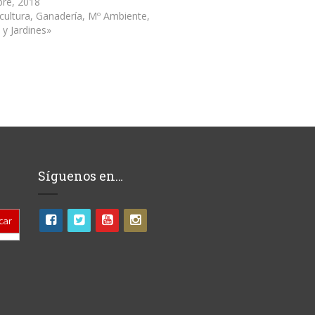
bre, 2018
icultura, Ganadería, Mº Ambiente,
 y Jardines»
Síguenos en…