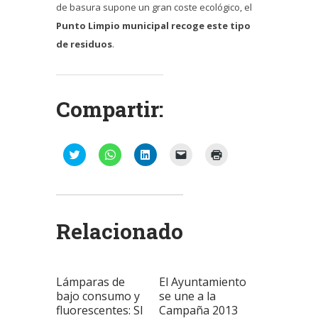
de basura supone un gran coste ecológico, el
Punto Limpio municipal recoge este tipo
de residuos
.
Compartir:
Haz
Haz
Haz
Haz
Haz
clic
clic
clic
clic
clic
para
para
para
para
para
compartir
compartir
compartir
enviar
imprimir
en
en
en
un
(Se
Twitter
WhatsApp
LinkedIn
enlace
abre
(Se
(Se
(Se
por
en
abre
abre
abre
correo
una
Relacionado
en
en
en
electrónico
ventana
una
una
una
a
nueva)
ventana
ventana
ventana
un
nueva)
nueva)
nueva)
amigo
(Se
abre
Lámparas de
El Ayuntamiento
en
una
bajo consumo y
se une a la
ventana
fluorescentes: SI
Campaña 2013
nueva)