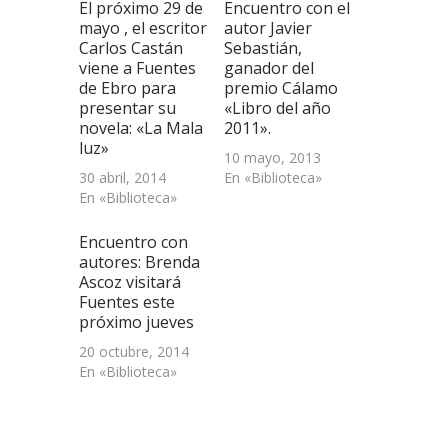
El próximo 29 de
Encuentro con el
en
una
mayo , el escritor
autor Javier
ventana
Carlos Castán
Sebastián,
nueva)
viene a Fuentes
ganador del
de Ebro para
premio Cálamo
presentar su
«Libro del año
novela: «La Mala
2011».
luz»
10 mayo, 2013
30 abril, 2014
En «Biblioteca»
En «Biblioteca»
Encuentro con
autores: Brenda
Ascoz visitará
Fuentes este
próximo jueves
20 octubre, 2014
En «Biblioteca»