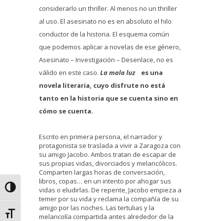
considerarlo un thriller. Al menos no un thriller
al uso. El asesinato no es en absoluto el hilo
conductor de la historia. El esquema común
que podemos aplicar a novelas de ese género,
Asesinato – Investigación – Desenlace, no es
válido en este caso.
La mala luz
es una
novela literaria, cuyo disfrute no está
tanto en la historia que se cuenta sino en
cómo se cuenta.
Escrito en primera persona, el narrador y
protagonista se traslada a vivir a Zaragoza con
su amigo Jacobo. Ambos tratan de escapar de
sus propias vidas, divorciados y melancólicos.
Comparten largas horas de conversación,
libros, copas… en un intento por ahogar sus
Alternar alto contraste
vidas o eludirlas. De repente, Jacobo empieza a
temer por su vida y reclama la compañía de su
amigo por las noches. Las tertulias y la
Alternar tamaño de letra
melancolía compartida antes alrededor de la