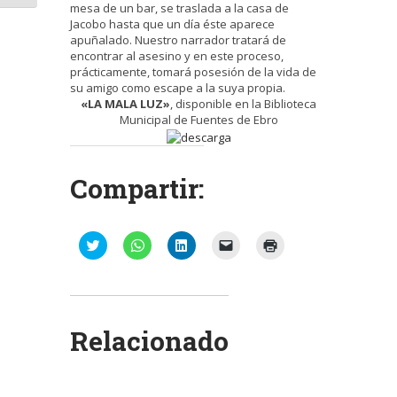
mesa de un bar, se traslada a la casa de
Jacobo hasta que un día éste aparece
apuñalado. Nuestro narrador tratará de
encontrar al asesino y en este proceso,
prácticamente, tomará posesión de la vida de
su amigo como escape a la suya propia.
«LA MALA LUZ»
, disponible en la Biblioteca
Municipal de Fuentes de Ebro
Compartir:
Haz
Haz
Haz
Haz
Haz
clic
clic
clic
clic
clic
para
para
para
para
para
compartir
compartir
compartir
enviar
imprimir
en
en
en
un
(Se
Twitter
WhatsApp
LinkedIn
enlace
abre
(Se
(Se
(Se
por
en
abre
abre
abre
correo
una
Relacionado
en
en
en
electrónico
ventana
una
una
una
a
nueva)
ventana
ventana
ventana
un
nueva)
nueva)
nueva)
amigo
(Se
abre