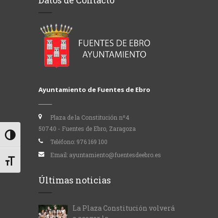
Datos de Contacto
Ayuntamiento de Fuentes de Ebro
Plaza de la Constitución nº4
50740 - Fuentes de Ebro, Zaragoza
Alternar alto contraste
Teléfono:
976 169 100
Email:
ayuntamiento@fuentesdeebro.es
Alternar tamaño de letra
Últimas noticias
La Plaza Constitución volverá