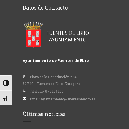
Datos de Contacto
Ayuntamiento de Fuentes de Ebro
Plaza de la Constitución nº4
50740 - Fuentes de Ebro, Zaragoza
Alternar alto contraste
Teléfono:
976 169 100
Alternar tamaño de letra
Email:
ayuntamiento@fuentesdeebro.es
Últimas noticias