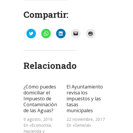
Compartir:
Haz
Haz
Haz
Haz
Haz
clic
clic
clic
clic
clic
para
para
para
para
para
compartir
compartir
compartir
enviar
imprimir
en
en
en
un
(Se
Twitter
WhatsApp
LinkedIn
enlace
abre
(Se
(Se
(Se
por
en
abre
abre
abre
correo
una
Relacionado
en
en
en
electrónico
ventana
una
una
una
a
nueva)
ventana
ventana
ventana
un
nueva)
nueva)
nueva)
amigo
(Se
abre
¿Cómo puedes
El Ayuntamiento
en
una
domiciliar el
revisa los
ventana
Impuesto de
impuestos y las
nueva)
Contaminación
tasas
de las Aguas?
municipales
9 agosto, 2016
22 noviembre, 2017
En «Economía,
En «General»
Hacienda y