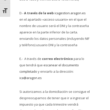
Alternar tamaño de letra
D.-
A través de la web
icagestion.aragon.es
en el apartado «acceso usuario» en el que el
nombre de usuario será el DNI y la contraseña
aparece en la parte inferior de la carta.
enviando los datos personales (incluyendo NIF
y teléfono) usuario DNI y la contraseña
E.- A través de
correo electrónico
para lo
que tendrá que
escanear el documento
completado
y enviarlo a la dirección:
ica@aragon.es
Si autorizamos a la domiciliación se consigue el
despreocuparnos de tener que ir a ingresar el
impuesto ya que cada trimestre vendrá