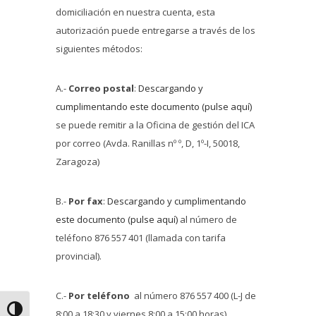
domiciliación en nuestra cuenta, esta
autorización puede entregarse a través de los
siguientes métodos:
A.-
Correo postal
:
Descargando y
cumplimentando este documento (pulse aquí)
se puede remitir a la Oficina de gestión del ICA
por correo (Avda. Ranillas nº º, D, 1º-I, 50018,
Zaragoza)
B.-
Por fax
:
Descargando y cumplimentando
este documento (pulse aquí)
al número de
teléfono 876 557 401 (llamada con tarifa
provincial).
C.-
Por teléfono
al número 876 557 400 (L-J de
Alternar alto contraste
8:00 a 18:30 y viernes 8:00 a 15:00 horas)