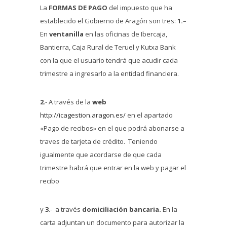
La
FORMAS DE PAGO
del impuesto que ha
establecido el Gobierno de Aragón son tres:
1.
–
En
ventanilla
en las oficinas de Ibercaja,
Bantierra, Caja Rural de Teruel y Kutxa Bank
con la que el usuario tendrá que acudir cada
trimestre a ingresarlo a la entidad financiera.
2
.- A través de la
web
http://icagestion.aragon.es/
en el apartado
«Pago de recibos» en el que podrá abonarse a
traves de tarjeta de crédito. Teniendo
igualmente que acordarse de que cada
trimestre habrá que entrar en la web y pagar el
recibo
y
3
.- a través
domiciliación bancaria.
En la
carta adjuntan un documento para autorizar la