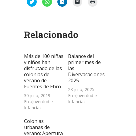
Haz
Haz
Haz
Haz
Haz
clic
clic
clic
clic
clic
para
para
para
para
para
compartir
compartir
compartir
enviar
imprimir
en
en
en
un
(Se
Twitter
WhatsApp
LinkedIn
enlace
abre
(Se
(Se
(Se
por
en
abre
abre
abre
correo
una
Relacionado
en
en
en
electrónico
ventana
una
una
una
a
nueva)
ventana
ventana
ventana
un
nueva)
nueva)
nueva)
amigo
(Se
abre
Más de 100 niñas
Balance del
en
una
y niños han
primer mes de
ventana
disfrutado de las
las
nueva)
colonias de
Divervacaciones
verano de
2025
Fuentes de Ebro
28 julio, 2025
30 julio, 2019
En «Juventud e
En «Juventud e
Infancia»
Infancia»
Colonias
urbanas de
verano: Apertura