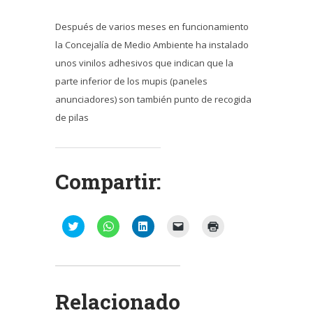
Después de varios meses en funcionamiento
la Concejalía de Medio Ambiente ha instalado
unos vinilos adhesivos que indican que la
parte inferior de los mupis (paneles
anunciadores) son también punto de recogida
de pilas
Compartir:
Haz
Haz
Haz
Haz
Haz
clic
clic
clic
clic
clic
para
para
para
para
para
compartir
compartir
compartir
enviar
imprimir
en
en
en
un
(Se
Twitter
WhatsApp
LinkedIn
enlace
abre
(Se
(Se
(Se
por
en
abre
abre
abre
correo
una
Relacionado
en
en
en
electrónico
ventana
una
una
una
a
nueva)