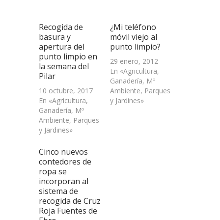
ventana
ventana
ventana
un
nueva)
nueva)
nueva)
amigo
(Se
abre
Recogida de
¿Mi teléfono
en
una
basura y
móvil viejo al
ventana
apertura del
punto limpio?
nueva)
punto limpio en
29 enero, 2012
la semana del
En «Agricultura,
Pilar
Ganadería, Mº
10 octubre, 2017
Ambiente, Parques
En «Agricultura,
y Jardines»
Ganadería, Mº
Ambiente, Parques
y Jardines»
Cinco nuevos
contedores de
ropa se
incorporan al
sistema de
recogida de Cruz
Roja Fuentes de