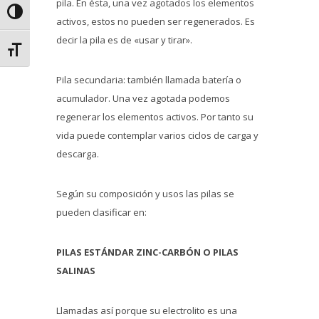
pila. En ésta, una vez agotados los elementos
Alternar alto contraste
activos, estos no pueden ser regenerados. Es
decir la pila es de «usar y tirar».
Alternar tamaño de letra
Pila secundaria: también llamada batería o
acumulador. Una vez agotada podemos
regenerar los elementos activos. Por tanto su
vida puede contemplar varios ciclos de carga y
descarga.
Según su composición y usos las pilas se
pueden clasificar en:
PILAS ESTÁNDAR ZINC-CARBÓN O PILAS
SALINAS
Llamadas así porque su electrolito es una