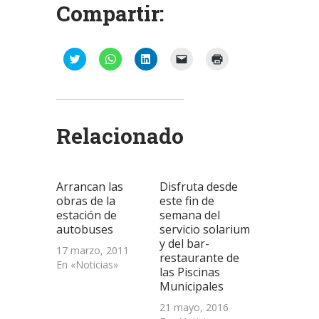
Compartir:
Haz
Haz
Haz
Haz
Haz
clic
clic
clic
clic
clic
para
para
para
para
para
compartir
compartir
compartir
enviar
imprimir
en
en
en
un
(Se
Twitter
WhatsApp
LinkedIn
enlace
abre
(Se
(Se
(Se
por
en
abre
abre
abre
correo
una
Relacionado
en
en
en
electrónico
ventana
una
una
una
a
nueva)
ventana
ventana
ventana
un
nueva)
nueva)
nueva)
amigo
(Se
abre
Arrancan las
Disfruta desde
en
una
obras de la
este fin de
ventana
estación de
semana del
nueva)
autobuses
servicio solarium
y del bar-
17 marzo, 2011
restaurante de
En «Noticias»
las Piscinas
Municipales
21 mayo, 2016