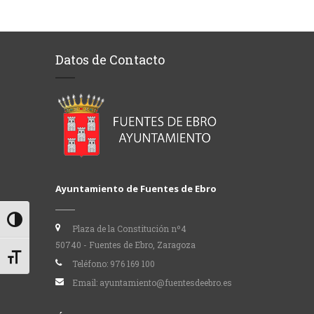
Datos de Contacto
Ayuntamiento de Fuentes de Ebro
Alternar alto contraste
Plaza de la Constitución nº4
50740 - Fuentes de Ebro, Zaragoza
Alternar tamaño de letra
Teléfono:
976 169 100
Email:
ayuntamiento@fuentesdeebro.es