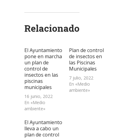
para
para
para
para
para
compartir
compartir
compartir
enviar
imprimir
en
en
en
un
(Se
Twitter
WhatsApp
LinkedIn
enlace
abre
(Se
(Se
(Se
por
en
abre
abre
abre
correo
una
Relacionado
en
en
en
electrónico
ventana
una
una
una
a
nueva)
ventana
ventana
ventana
un
nueva)
nueva)
nueva)
amigo
(Se
abre
El Ayuntamiento
Plan de control
en
una
pone en marcha
de insectos en
ventana
un plan de
las Piscinas
nueva)
control de
Municipales
insectos en las
7 julio, 2022
piscinas
En «Medio
municipales
ambiente»
16 junio, 2022
En «Medio
ambiente»
El Ayuntamiento
lleva a cabo un
plan de control