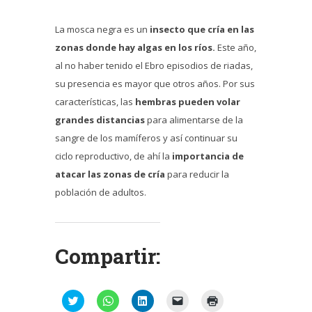
La mosca negra es un
insecto que cría en las
zonas donde hay algas en los ríos.
Este año,
al no haber tenido el Ebro episodios de riadas,
su presencia es mayor que otros años. Por sus
características, las
hembras pueden volar
grandes distancias
para alimentarse de la
sangre de los mamíferos y así continuar su
ciclo reproductivo, de ahí la
importancia de
atacar las zonas de cría
para reducir la
población de adultos.
Compartir:
Haz
Haz
Haz
Haz
Haz
clic
clic
clic
clic
clic