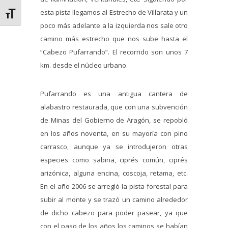
esta pista llegamos al Estrecho de Villarata y un
Alternar tamaño de letra
poco más adelante a la izquierda nos sale otro
camino más estrecho que nos sube hasta el
“Cabezo Pufarrando”. El recorrido son unos 7
km. desde el núcleo urbano.
Pufarrando es una antigua cantera de
alabastro restaurada, que con una subvención
de Minas del Gobierno de Aragón, se repobló
en los años noventa, en su mayoría con pino
carrasco, aunque ya se introdujeron otras
especies como sabina, ciprés común, ciprés
arizónica, alguna encina, coscoja, retama, etc.
En el año 2006 se arregló la pista forestal para
subir al monte y se trazó un camino alrededor
de dicho cabezo para poder pasear, ya que
con el paso de los años los caminos se habían