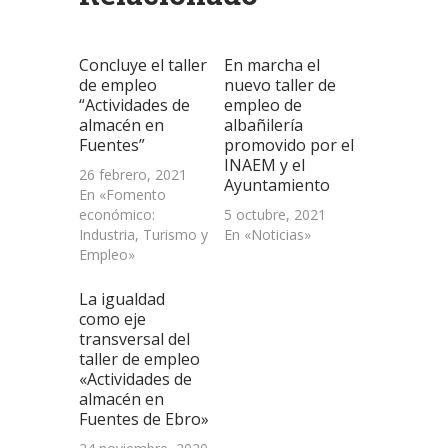
una
una
una
a
nueva)
ventana
ventana
ventana
un
nueva)
nueva)
nueva)
amigo
(Se
abre
Concluye el taller
En marcha el
en
una
de empleo
nuevo taller de
ventana
“Actividades de
empleo de
nueva)
almacén en
albañilería
Fuentes”
promovido por el
INAEM y el
26 febrero, 2021
Ayuntamiento
En «Fomento
económico:
5 octubre, 2021
Industria, Turismo y
En «Noticias»
Empleo»
La igualdad
como eje
transversal del
taller de empleo
«Actividades de
almacén en
Fuentes de Ebro»