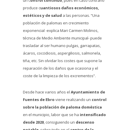
un c
ontrol continuo
, pues en caso contrario
produce c
uantiosos daños económicos,
estéticos y de salud
a las personas. “Una
población de palomas en crecimiento
exponencial -explica Mari Carmen Molinos,
técnica de Medio Ambiente municipal- puede
trasladar al ser humano pulgas, garrapatas,
ácaros, coccidiosis, aspergiliosis, salmonela,
tiña, etc. Sin olvidar los costes que supone la
reparación de los daños que ocasiona y el
coste de la limpieza de los excrementos”.
Desde hace varios años el
Ayuntamiento de
Fuentes de Ebro
viene realizando un
control
sobre la población de paloma doméstica
en el municipio, labor que se ha
intensificado
desde 2020
, consiguiendo un
descenso
notable
, sobre todo en el
centro de la