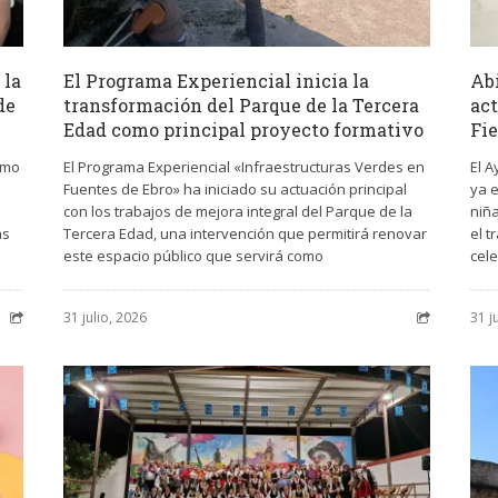
 la
El Programa Experiencial inicia la
Abi
de
transformación del Parque de la Tercera
act
Edad como principal proyecto formativo
Fi
imo
El Programa Experiencial «Infraestructuras Verdes en
El 
s
Fuentes de Ebro» ha iniciado su actuación principal
ya e
con los trabajos de mejora integral del Parque de la
niña
as
Tercera Edad, una intervención que permitirá renovar
el t
este espacio público que servirá como
cele
31 julio, 2026
31 j