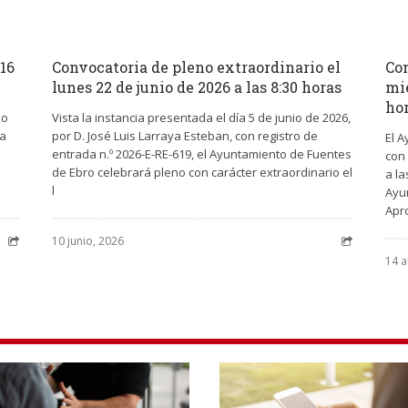
 16
Convocatoria de pleno extraordinario el
Con
lunes 22 de junio de 2026 a las 8:30 horas
mié
ho
no
Vista la instancia presentada el día 5 de junio de 2026,
 a
por D. José Luis Larraya Esteban, con registro de
El 
entrada n.º 2026-E-RE-619, el Ayuntamiento de Fuentes
con 
de Ebro celebrará pleno con carácter extraordinario el
a la
l
Ayun
Apr
10 junio, 2026
14 a