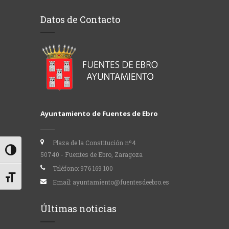
Datos de Contacto
Ayuntamiento de Fuentes de Ebro
Plaza de la Constitución nº4
Alternar alto contraste
50740 - Fuentes de Ebro, Zaragoza
Teléfono:
976 169 100
Alternar tamaño de letra
Email:
ayuntamiento@fuentesdeebro.es
Últimas noticias