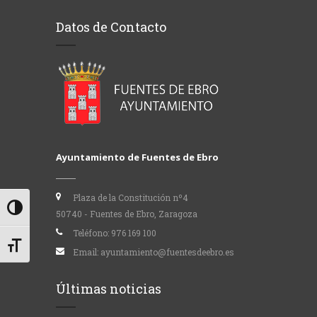
Datos de Contacto
Ayuntamiento de Fuentes de Ebro
Plaza de la Constitución nº4
Alternar alto contraste
50740 - Fuentes de Ebro, Zaragoza
Teléfono:
976 169 100
Alternar tamaño de letra
Email:
ayuntamiento@fuentesdeebro.es
Últimas noticias