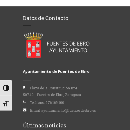
Datos de Contacto
Ayuntamiento de Fuentes de Ebro
Plaza de la Constitución nº4
Alternar alto contraste
50740 - Fuentes de Ebro, Zaragoza
Teléfono:
976 169 100
Alternar tamaño de letra
Email:
ayuntamiento@fuentesdeebro.es
Últimas noticias