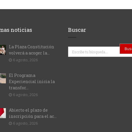
mas noticias
Buscar
La Plaza Constitución
Buscar
volverá a acoger la...
6 agosto, 2026
El Programa
Experiencial inicia la
transfor...
6 agosto, 2026
Abierto el plazo de
inscripción para el ac...
6 agosto, 2026