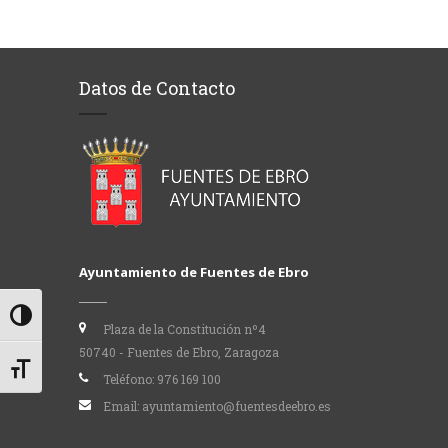
Datos de Contacto
Ayuntamiento de Fuentes de Ebro
Alternar alto contraste
Plaza de la Constitución nº4
50740 - Fuentes de Ebro, Zaragoza
Alternar tamaño de letra
Teléfono:
976 169 100
Email:
ayuntamiento@fuentesdeebro.es