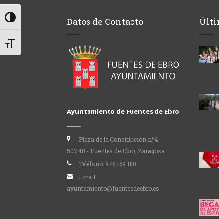
Alternar alto contraste
Datos de Contacto
Últi
Alternar tamaño de letra
Ayuntamiento de Fuentes de Ebro
Plaza de la Constitución nº4
50740 - Fuentes de Ebro, Zaragoza
Teléfono:
976 169 100
Email:
ayuntamiento@fuentesdeebro.es