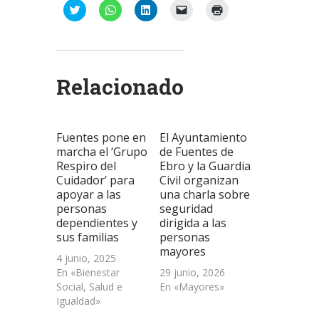
Haz
Haz
Haz
Haz
Haz
clic
clic
clic
clic
clic
para
para
para
para
para
compartir
compartir
compartir
enviar
imprimir
en
en
en
un
(Se
Twitter
WhatsApp
LinkedIn
enlace
abre
(Se
(Se
(Se
por
en
abre
abre
abre
correo
una
Relacionado
en
en
en
electrónico
ventana
una
una
una
a
nueva)
ventana
ventana
ventana
un
nueva)
nueva)
nueva)
amigo
(Se
abre
Fuentes pone en
El Ayuntamiento
en
una
marcha el ‘Grupo
de Fuentes de
ventana
Respiro del
Ebro y la Guardia
nueva)
Cuidador’ para
Civil organizan
apoyar a las
una charla sobre
personas
seguridad
dependientes y
dirigida a las
sus familias
personas
mayores
4 junio, 2025
En «Bienestar
29 junio, 2026
Social, Salud e
En «Mayores»
Igualdad»