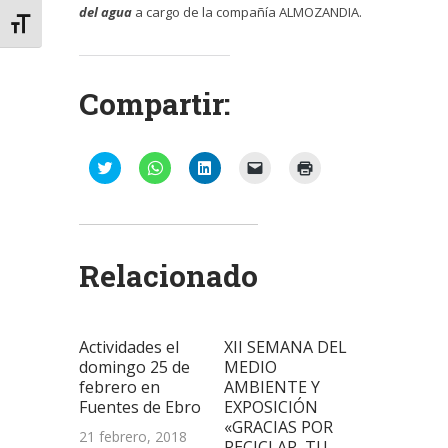
del agua
a cargo de la compañía ALMOZANDIA.
Alternar tamaño de letra
Compartir:
Haz
Haz
Haz
Haz
Haz
clic
clic
clic
clic
clic
para
para
para
para
para
compartir
compartir
compartir
enviar
imprimir
en
en
en
un
(Se
Twitter
WhatsApp
LinkedIn
enlace
abre
(Se
(Se
(Se
por
en
abre
abre
abre
correo
una
Relacionado
en
en
en
electrónico
ventana
una
una
una
a
nueva)
ventana
ventana
ventana
un
nueva)
nueva)
nueva)
amigo
(Se
abre
Actividades el
XII SEMANA DEL
en
una
domingo 25 de
MEDIO
ventana
febrero en
AMBIENTE Y
nueva)
Fuentes de Ebro
EXPOSICIÓN
«GRACIAS POR
21 febrero, 2018
RECICLAR, TU