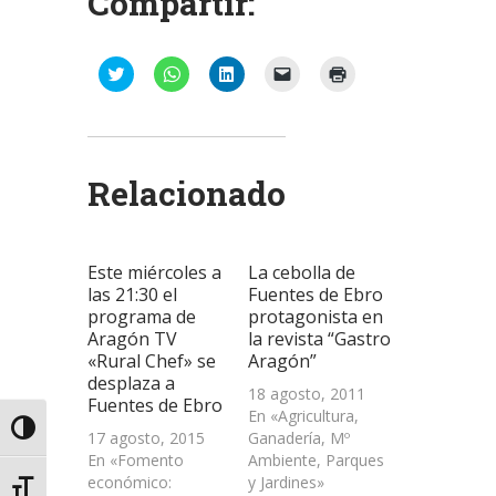
Compartir:
Haz
Haz
Haz
Haz
Haz
clic
clic
clic
clic
clic
para
para
para
para
para
compartir
compartir
compartir
enviar
imprimir
en
en
en
un
(Se
Twitter
WhatsApp
LinkedIn
enlace
abre
(Se
(Se
(Se
por
en
abre
abre
abre
correo
una
Relacionado
en
en
en
electrónico
ventana
una
una
una
a
nueva)
ventana
ventana
ventana
un
nueva)
nueva)
nueva)
amigo
(Se
abre
Este miércoles a
La cebolla de
en
una
las 21:30 el
Fuentes de Ebro
ventana
programa de
protagonista en
nueva)
Aragón TV
la revista “Gastro
«Rural Chef» se
Aragón”
desplaza a
18 agosto, 2011
Fuentes de Ebro
En «Agricultura,
Alternar alto contraste
17 agosto, 2015
Ganadería, Mº
En «Fomento
Ambiente, Parques
económico:
y Jardines»
Alternar tamaño de letra