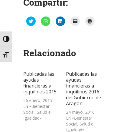
Compartir:
Haz
Haz
Haz
Haz
Haz
clic
clic
clic
clic
clic
para
para
para
para
para
compartir
compartir
compartir
enviar
imprimir
en
en
en
un
(Se
Twitter
WhatsApp
LinkedIn
enlace
abre
Alternar alto contraste
(Se
(Se
(Se
por
en
abre
abre
abre
correo
una
Relacionado
en
en
en
electrónico
ventana
una
una
una
a
nueva)
Alternar tamaño de letra
ventana
ventana
ventana
un
nueva)
nueva)
nueva)
amigo
(Se
abre
Publicadas las
Publicadas las
en
una
ayudas
ayudas
ventana
financieras a
financieras a
nueva)
inquilinos 2015
inquilinos 2016
del Gobierno de
26 enero, 2015
Aragón
En «Bienestar
Social, Salud e
24 mayo, 2016
Igualdad»
En «Bienestar
Social, Salud e
Igualdad»