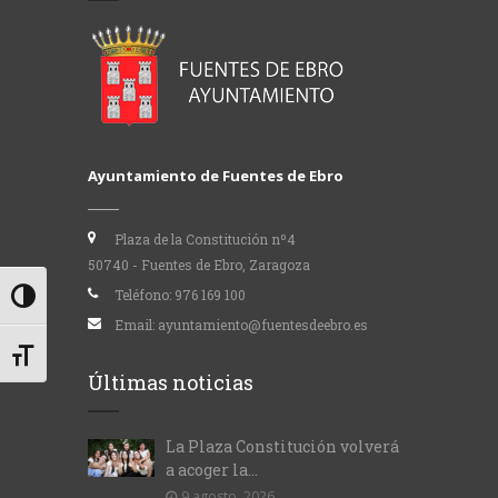
Ayuntamiento de Fuentes de Ebro
Plaza de la Constitución nº4
50740 - Fuentes de Ebro, Zaragoza
Teléfono:
976 169 100
Alternar alto contraste
Email:
ayuntamiento@fuentesdeebro.es
Alternar tamaño de letra
Últimas noticias
La Plaza Constitución volverá
a acoger la...
9 agosto, 2026