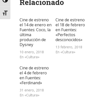
Relacionado
en
en
en
electrónico
ventana
Alternar alto contraste
una
una
una
a
nueva)
ventana
ventana
ventana
un
nueva)
nueva)
nueva)
amigo
(Se
Alternar tamaño de letra
abre
Cine de estreno
Cine de estreno
en
una
el 14 de enero en
el 18 de febrero
ventana
Fuentes: Coco, la
en Fuentes:
nueva)
última
«Perfectos
producción de
desconocidos»
Dysney
13 febrero, 2018
10 enero, 2018
En «Cultura»
En «Cultura»
Cine de estreno
el 4 de febrero
en Fuentes:
«Ferdinand»
31 enero, 2018
En «Cultura»