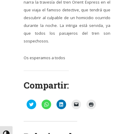
narra la travesía del tren Orient Express en el
que viaja el famoso detective, que tendrá que
descubrir al culpable de un homicidio ocurrido
durante la noche. La intriga está servida, ya
que todos los pasajeros del tren son
sospechosos.
Os esperamos a todos
Compartir:
Haz
Haz
Haz
Haz
Haz
clic
clic
clic
clic
clic
para
para
para
para
para
compartir
compartir
compartir
enviar
imprimir
en
en
en
un
(Se
Twitter
WhatsApp
LinkedIn
enlace
abre
(Se
(Se
(Se
por
en
abre
abre
abre
correo
una