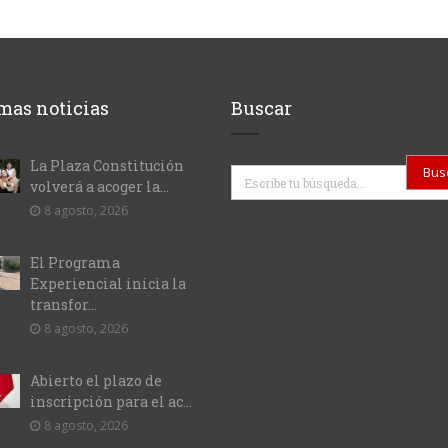
mas noticias
Buscar
La Plaza Constitución
Buscar
volverá a acoger la...
8 agosto, 2026
El Programa
Experiencial inicia la
transfor...
8 agosto, 2026
Abierto el plazo de
inscripción para el ac...
8 agosto, 2026