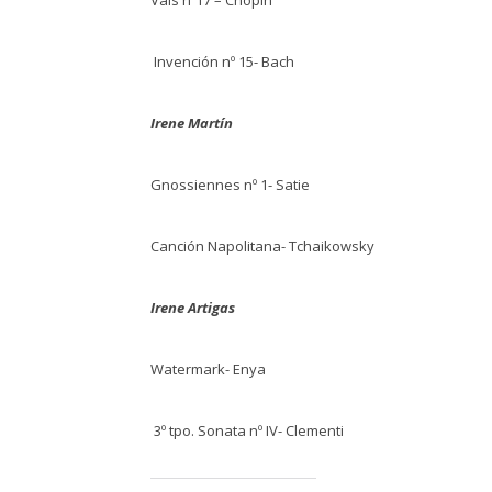
Vals nº17 – Chopin
Invención nº 15- Bach
Irene Martín
Gnossiennes nº 1- Satie
Canción Napolitana- Tchaikowsky
Irene Artigas
Watermark- Enya
3º tpo. Sonata nº IV- Clementi