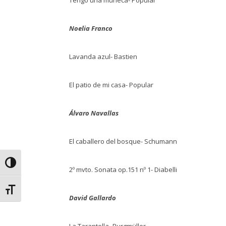
Tengo una muñeca- Popular
Noelia Franco
Lavanda azul- Bastien
El patio de mi casa- Popular
Álvaro Navallas
El caballero del bosque- Schumann
Alternar alto contraste
2º mvto. Sonata op.151 nº 1- Diabelli
Alternar tamaño de letra
David Gallardo