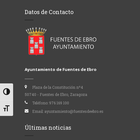
Datos de Contacto
Ayuntamiento de Fuentes de Ebro
Plaza de la Constitución nº4
Alternar alto contraste
50740 - Fuentes de Ebro, Zaragoza
Teléfono:
976 169 100
Alternar tamaño de letra
Email:
ayuntamiento@fuentesdeebro.es
Últimas noticias