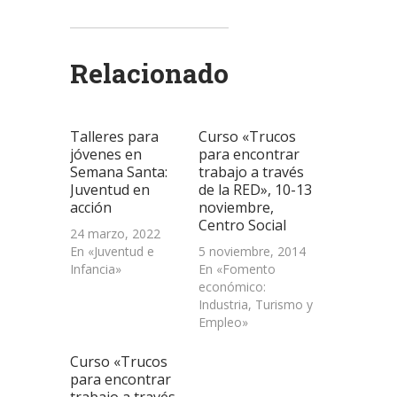
compartir
compartir
compartir
enviar
imprimir
en
en
en
un
(Se
Twitter
WhatsApp
LinkedIn
enlace
abre
(Se
(Se
(Se
por
en
abre
abre
abre
correo
una
Relacionado
en
en
en
electrónico
ventana
una
una
una
a
nueva)
ventana
ventana
ventana
un
nueva)
nueva)
nueva)
amigo
(Se
abre
Talleres para
Curso «Trucos
en
una
jóvenes en
para encontrar
ventana
Semana Santa:
trabajo a través
nueva)
Juventud en
de la RED», 10-13
acción
noviembre,
Centro Social
24 marzo, 2022
En «Juventud e
5 noviembre, 2014
Infancia»
En «Fomento
económico:
Industria, Turismo y
Empleo»
Curso «Trucos
para encontrar