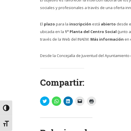
sociales y profesionales a través de una oferta i
El
plazo
para la
inscripción
está
abierto
desde el
ubicada en la
1ª Planta del Centro Social
(junto 
través de la Web del INAEM.
Más información
en e
Desde la Concejalía de Juventud del Ayuntamiento 
Compartir:
Haz
Haz
Haz
Haz
Haz
clic
clic
clic
clic
clic
para
para
para
para
para
Alternar alto contraste
compartir
compartir
compartir
enviar
imprimir
en
en
en
un
(Se
Twitter
WhatsApp
LinkedIn
enlace
abre
(Se
(Se
(Se
por
en
Alternar tamaño de letra
abre
abre
abre
correo
una
en
en
en
electrónico
ventana