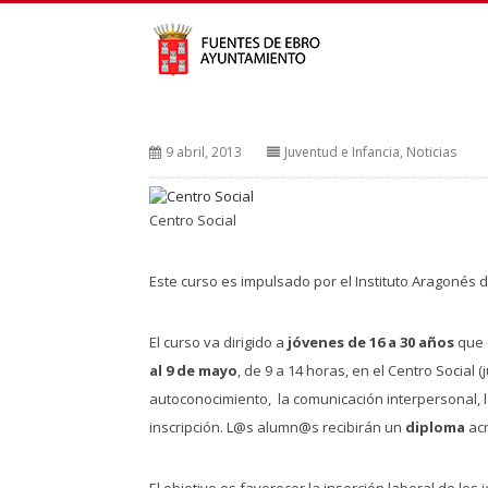
9 abril, 2013
Juventud e Infancia
,
Noticias
Centro Social
Este curso es impulsado por el Instituto Aragonés 
El curso va dirigido a
jóvenes de 16 a 30 años
que 
al 9 de mayo
, de 9 a 14 horas, en el Centro Social
autoconocimiento, la comunicación interpersonal, la
inscripción. L@s alumn@s recibirán un
diploma
acr
El objetivo es favorecer la inserción laboral de l