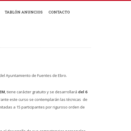
TABLÓN ANUNCIOS
CONTACTO
d del Ayuntamiento de Fuentes de Ebro.
AEM
, tiene carácter gratuito y se desarrollará
del 6
rante este curso se contemplarán las técnicas de
imitadas a 15 participantes por riguroso orden de
do el desarrollo de sus competencias personales,