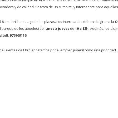
nnovadora y de calidad. Se trata de un curso muy interesante para aquell
 8 de abril hasta agotar las plazas. Los interesados deben dirigirse a la
O
al parque de los abuelos) de
lunes a jueves
de
10 a 13h
. Además, los alu
l telf.
976169116.
de Fuentes de Ebro apostamos por el empleo juvenil como una prioridad.