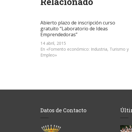
Relacionado
una
una
una
a
nueva)
ventana
ventana
ventana
un
nueva)
nueva)
nueva)
amigo
(Se
abre
Abierto plazo de inscripción curso
en
una
gratuito “Laboratorio de Ideas
ventana
Emprendedoras”
nueva)
14 abril, 2015
En «Fomento económico: Industria, Turismo y
Empleo»
Datos de Contacto
Últi