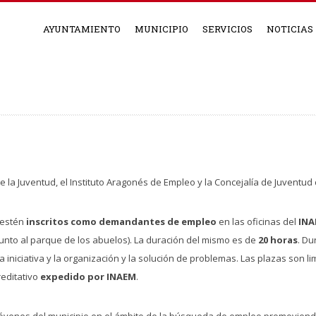
AYUNTAMIENTO
MUNICIPIO
SERVICIOS
NOTICIAS
de la Juventud, el Instituto Aragonés de Empleo y la Concejalía de Juventu
estén
inscritos como demandantes de empleo
en las oficinas del
IN
 (junto al parque de los abuelos). La duración del mismo es de
20 horas
. Du
 iniciativa y la organización y la solución de problemas. Las plazas son l
editativo
expedido por INAEM
.
os jóvenes del municipio en el ámbito de la búsqueda de empleo promovien