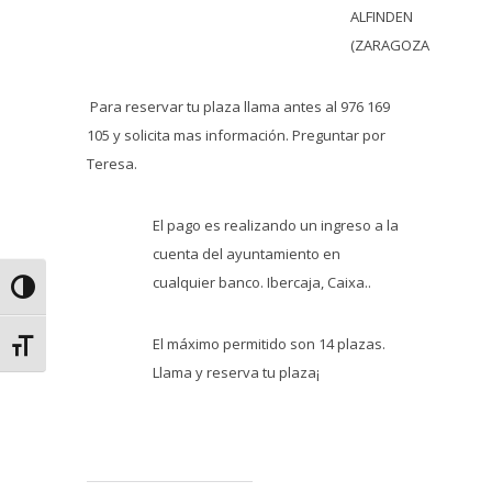
ALFINDEN
(ZARAGOZA
Para reservar tu plaza llama antes al 976 169
105 y solicita mas información. Preguntar por
Teresa.
El pago es realizando un ingreso a la
cuenta del ayuntamiento en
cualquier banco. Ibercaja, Caixa..
Alternar alto contraste
El máximo permitido son 14 plazas.
Alternar tamaño de letra
Llama y reserva tu plaza¡