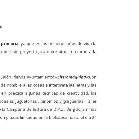
a.
e primaria
, ya que en los primeros años de vida la
za de este proyecto gira entre otros, en torno a la
 /Salón Plenos Ayuntamiento:
«Literomáquina»
:Con
a nombre a las cosas e interpreta las letras y las
en práctica algunas técnicas de creatividad, los
poesías juguetonas , binomios y greguerías. Taller
e la Campaña de lectura de D.P.Z.. Dirigido a niños
on plazas limitadas en la biblioteca hasta el día 24