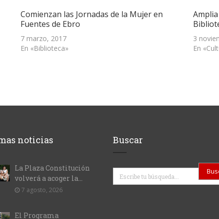
Comienzan las Jornadas de la Mujer en
Amplia
Fuentes de Ebro
Bibliot
7 marzo, 2017
3 novie
En «Biblioteca»
En «Cul
mas noticias
Buscar
La Plaza Constitución
Buscar
volverá a acoger la...
7 agosto, 2026
El Programa