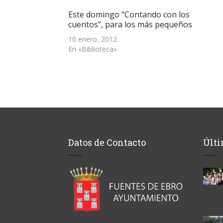
(Se
abre
Este domingo “Contando con los
en
una
cuentos”, para los más pequeños
ventana
nueva)
10 enero, 2012
En «Biblioteca»
Datos de Contacto
Últi