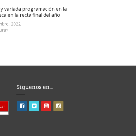
 y variada programación en la
eca en la recta final del año
mbre, 2022
tura»
Síguenos en…