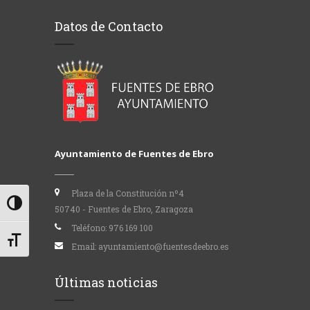
Datos de Contacto
Ayuntamiento de Fuentes de Ebro
Plaza de la Constitución nº4
Alternar alto contraste
50740 - Fuentes de Ebro, Zaragoza
Teléfono:
976 169 100
Alternar tamaño de letra
Email:
ayuntamiento@fuentesdeebro.es
Últimas noticias