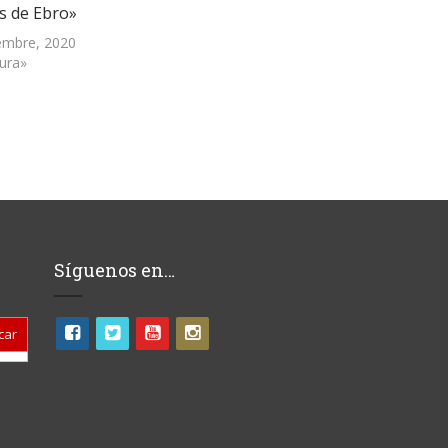
s de Ebro»
embre, 2020
tura»
Síguenos en…