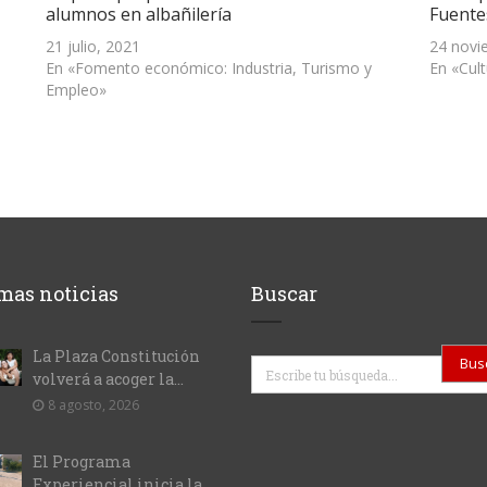
alumnos en albañilería
Fuente
21 julio, 2021
24 novi
En «Fomento económico: Industria, Turismo y
En «Cul
Empleo»
mas noticias
Buscar
La Plaza Constitución
Buscar
volverá a acoger la...
8 agosto, 2026
El Programa
Experiencial inicia la