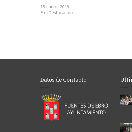
nueva)
18 enero, 2019
En «Destacados»
Datos de Contacto
Últi