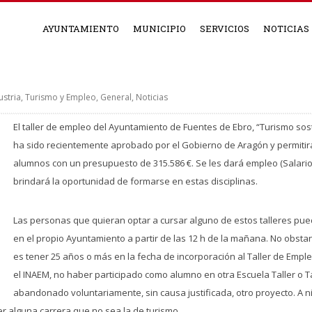
AYUNTAMIENTO
MUNICIPIO
SERVICIOS
NOTICIAS
stria, Turismo y Empleo
,
General
,
Noticias
El taller de empleo del Ayuntamiento de Fuentes de Ebro, “Turismo sos
ha sido recientemente aprobado por el Gobierno de Aragón y permitirá
alumnos con un presupuesto de 315.586 €. Se les dará empleo (Salario 
brindará la oportunidad de formarse en estas disciplinas.
Las personas que quieran optar a cursar alguno de estos talleres pue
en el propio Ayuntamiento a partir de las 12 h de la mañana. No obsta
es tener 25 años o más en la fecha de incorporación al Taller de Emp
el INAEM, no haber participado como alumno en otra Escuela Taller o T
abandonado voluntariamente, sin causa justificada, otro proyecto. A 
ner alguna carrera que no sea la de turismo.