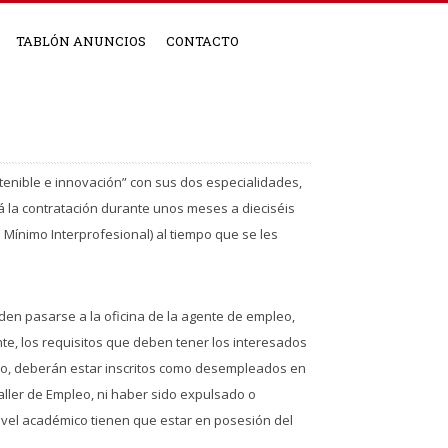
TABLÓN ANUNCIOS
CONTACTO
tenible e innovación” con sus dos especialidades,
 la contratación durante unos meses a dieciséis
Mínimo Interprofesional) al tiempo que se les
den pasarse a la oficina de la agente de empleo,
nte, los requisitos que deben tener los interesados
leo, deberán estar inscritos como desempleados en
aller de Empleo, ni haber sido expulsado o
nivel académico tienen que estar en posesión del