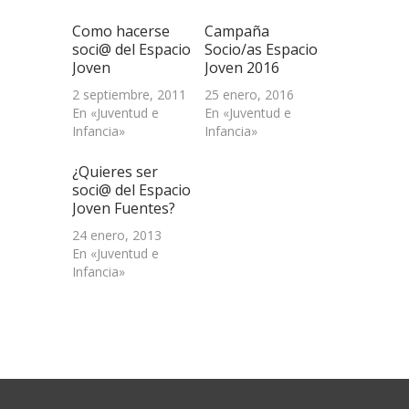
(Se
abre
Como hacerse
Campaña
en
una
soci@ del Espacio
Socio/as Espacio
ventana
Joven
Joven 2016
nueva)
2 septiembre, 2011
25 enero, 2016
En «Juventud e
En «Juventud e
Infancia»
Infancia»
¿Quieres ser
soci@ del Espacio
Joven Fuentes?
24 enero, 2013
En «Juventud e
Infancia»