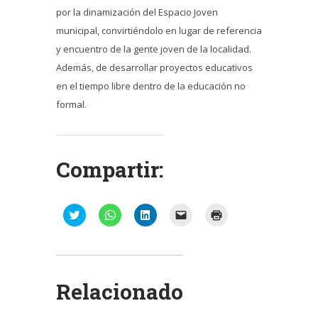
por la dinamización del Espacio Joven
municipal, convirtiéndolo en lugar de referencia
y encuentro de la gente joven de la localidad.
Además, de desarrollar proyectos educativos
en el tiempo libre dentro de la educación no
formal.
Compartir:
Haz
Haz
Haz
Haz
Haz
clic
clic
clic
clic
clic
para
para
para
para
para
compartir
compartir
compartir
enviar
imprimir
en
en
en
un
(Se
Twitter
WhatsApp
LinkedIn
enlace
abre
(Se
(Se
(Se
por
en
abre
abre
abre
correo
una
Relacionado
en
en
en
electrónico
ventana
una
una
una
a
nueva)
ventana
ventana
ventana
un
nueva)
nueva)
nueva)
amigo