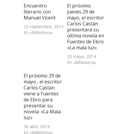
abre
Encuentro
El próximo
en
una
literario con
jueves 29 de
ventana
Manuel Vicent
mayo, el escritor
nueva)
Carlos Castán
23 septiembre, 2013
presentará su
En «Biblioteca»
última novela en
Fuentes de Ebro:
«La mala luz»
23 mayo, 2014
En «Biblioteca»
El próximo 29 de
mayo , el escritor
Carlos Castán
viene a Fuentes
de Ebro para
presentar su
novela: «La Mala
luz»
30 abril, 2014
En «Biblioteca»