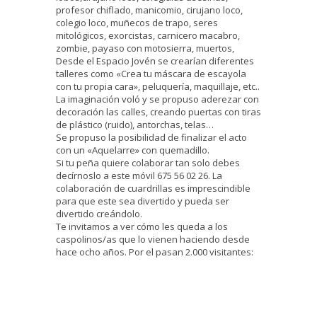
profesor chiflado, manicomio, cirujano loco,
colegio loco, muñecos de trapo, seres
mitológicos, exorcistas, carnicero macabro,
zombie, payaso con motosierra, muertos,
Desde el Espacio Jovén se crearían diferentes
talleres como «Crea tu máscara de escayola
con tu propia cara», peluquería, maquillaje, etc..
La imaginación voló y se propuso aderezar con
decoración las calles, creando puertas con tiras
de plástico (ruido), antorchas, telas…
Se propuso la posibilidad de finalizar el acto
con un «Aquelarre» con quemadillo.
Si tu peña quiere colaborar tan solo debes
decírnoslo a este móvil 675 56 02 26. La
colaboración de cuardrillas es imprescindible
para que este sea divertido y pueda ser
divertido creándolo.
Te invitamos a ver cómo les queda a los
caspolinos/as que lo vienen haciendo desde
hace ocho años. Por el pasan 2.000 visitantes: