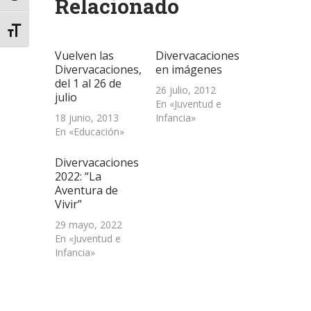
Relacionado
en
en
en
electrónico
ventana
una
una
una
a
nueva)
ventana
ventana
ventana
un
nueva)
nueva)
nueva)
amigo
Alternar tamaño de letra
(Se
abre
Vuelven las
Divervacaciones
en
una
Divervacaciones,
en imágenes
ventana
del 1 al 26 de
nueva)
26 julio, 2012
julio
En «Juventud e
18 junio, 2013
Infancia»
En «Educación»
Divervacaciones
2022: “La
Aventura de
Vivir”
29 mayo, 2022
En «Juventud e
Infancia»