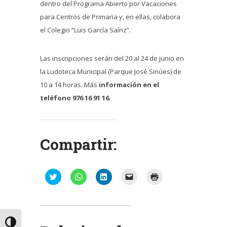
dentro del Programa Abierto por Vacaciones
para Centros de Primaria y, en ellas, colabora
el Colegio “Luis García Saínz”.
Las inscripciones serán del 20 al 24 de junio en
la Ludoteca Municipal (Parque José Sinúes) de
10 a 14 horas. Más
información en el
teléfono 976 16 91 16
.
Compartir:
Haz
Haz
Haz
Haz
Haz
clic
clic
clic
clic
clic
para
para
para
para
para
compartir
compartir
compartir
enviar
imprimir
en
en
en
un
(Se
Twitter
WhatsApp
LinkedIn
enlace
abre
(Se
(Se
(Se
por
en
abre
abre
abre
correo
una
Alternar alto contraste