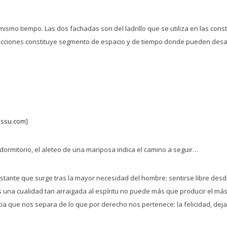
ismo tiempo. Las dos fachadas son del ladrillo que se utiliza en las cons
rucciones constituye segmento de espacio y de tiempo donde pueden desarr
assu.com
]
dormitorio, el aleteo de una mariposa indica el camino a seguir…
nstante que surge tras la mayor necesidad del hombre: sentirse libre des
s una cualidad tan arraigada al espíritu no puede más que producir el más
ia que nos separa de lo que por derecho nos pertenece: la felicidad, dej