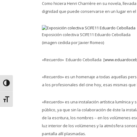
Como hiciera Henri Charrière en su novela, llevada 
dignidad que puede conservarse en un lugar en el 
Exposición colectiva SCIFE11 Eduardo Cebollada
(imagen cedida por Javier Romeo)
«Recuerdo» Eduardo Cebollada [
www.eduardoceb
«Recuerdo» es un homenaje a todas aquellas person
Alternar alto contraste
a los profesionales del cine hoy, esas mismas que h
Alternar tamaño de letra
«Recuerdo» es una instalación artística lumínica y
público, ya que sin la colaboración de éste la inst
de la escritura, los nombres – en los volúmenes es
luz interior de los volúmenes y la atmósfera sonora
pantalla allí plasmadas.