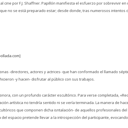
al cine por F.J. Shaffner. Papillón manifiesta el esfuerzo por sobrevivir 
que no se está preparado estar; desde donde, tras numerosos intentos de
ollada.com
]
as -directores, actores y actrices- que han conformado el llamado sépt
icieron -y hacen- disfrutar al público con sus trabajos.
 sonora, con un profundo carácter escultórico. Para verse completada, «Rec
alación artística no tendría sentido ni se vería terminada. La manera de h
cultóricos que componen dicha isntalación- de aquellos profesionales del 
 del espacio pretende llevar a la introspección del participante, evocando 