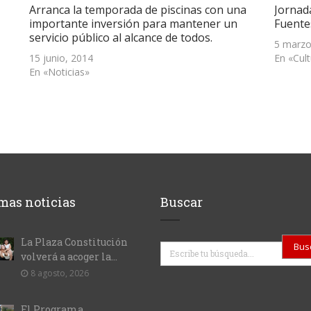
Arranca la temporada de piscinas con una
Jornad
importante inversión para mantener un
Fuente
servicio público al alcance de todos.
5 marzo
15 junio, 2014
En «Cul
En «Noticias»
mas noticias
Buscar
La Plaza Constitución
Buscar
volverá a acoger la...
8 agosto, 2026
El Programa