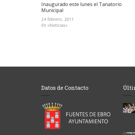
abre
Inaugurado este lunes el Tanatorio
en
una
Municipal
ventana
nueva)
24 febrero, 2011
En «Noticias»
Datos de Contacto
Últi