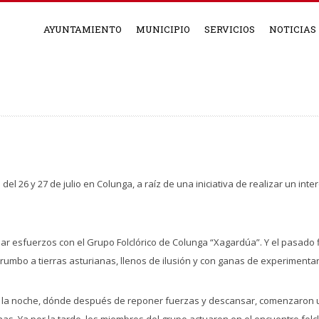
AYUNTAMIENTO
MUNICIPIO
SERVICIOS
NOTICIAS
del 26 y 27 de julio en Colunga, a raíz de una iniciativa de realizar un int
nar esfuerzos con el Grupo Folclórico de Colunga “Xagardúa”. Y el pasado
 rumbo a tierras asturianas, llenos de ilusión y con ganas de experimentar
 por la noche, dónde después de reponer fuerzas y descansar, comenzaron 
s. Ya por la tarde, los miembros del grupo actuaron en el encuentro folcló