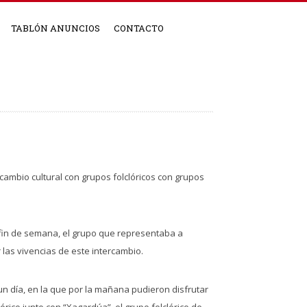
TABLÓN ANUNCIOS
CONTACTO
ercambio cultural con grupos folclóricos con grupos
 fin de semana, el grupo que representaba a
 las vivencias de este intercambio.
un día, en la que por la mañana pudieron disfrutar
rico junto con “Xagardúa”, el grupo folclórico de