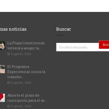
mas noticias
Buscar
La Plaza Constitución
Buscar
volverá a acoger la...
8 agosto, 2026
El Programa
Experiencial inicia la
transfor...
8 agosto, 2026
Abierto el plazo de
inscripción para el ac...
8 agosto, 2026