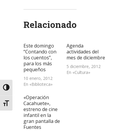
compartir
compartir
compartir
enviar
imprimir
en
en
en
un
(Se
Twitter
WhatsApp
LinkedIn
enlace
abre
(Se
(Se
(Se
por
en
abre
abre
abre
correo
una
Relacionado
en
en
en
electrónico
ventana
una
una
una
a
nueva)
ventana
ventana
ventana
un
nueva)
nueva)
nueva)
amigo
(Se
abre
Este domingo
Agenda
en
una
“Contando con
actividades del
ventana
los cuentos”,
mes de diciembre
nueva)
para los más
5 diciembre, 2012
pequeños
En «Cultura»
10 enero, 2012
En «Biblioteca»
Alternar alto contraste
«Operación
Cacahuete»,
Alternar tamaño de letra
estreno de cine
infantil en la
gran pantalla de
Fuentes