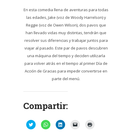
En esta comedia llena de aventuras para todas
las edades, Jake (voz de Woody Harrelson) y
Reggie (voz de Owen Wilson), dos pavos que
han llevado vidas muy distintas, tendrán que
resolver sus diferencias y trabajar juntos para
viajar al pasado. Este par de pavos descubren
una máquina del tiempo y deciden utilizarla
para volver atrás en el tiempo al primer Día de
Acción de Gracias para impedir convertirse en
parte del menú.
Compartir:
Haz
Haz
Haz
Haz
Haz
clic
clic
clic
clic
clic
para
para
para
para
para