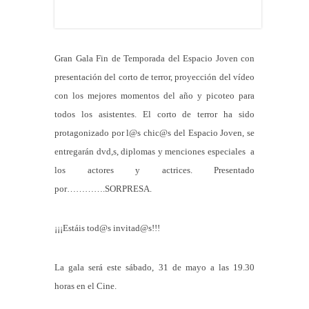
Gran Gala Fin de Temporada del Espacio Joven con
presentación del corto de terror, proyección del vídeo
con los mejores momentos del año y picoteo para
todos los asistentes
.
El corto de terror ha sido
protagonizado por l@s chic@s del Espacio Joven, se
entregarán dvd,s, diplomas y menciones especiales a
los actores y actrices. Presentado
por………….SORPRESA.
¡¡¡Estáis tod@s invitad@s!!!
La gala será este sábado, 31 de mayo a las 19.30
horas en el Cine.