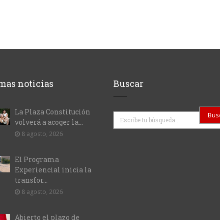
mas noticias
Buscar
La Plaza Constitución
Buscar
volverá a acoger la...
8 agosto, 2026
El Programa
Experiencial inicia la
transfor...
8 agosto, 2026
Abierto el plazo de