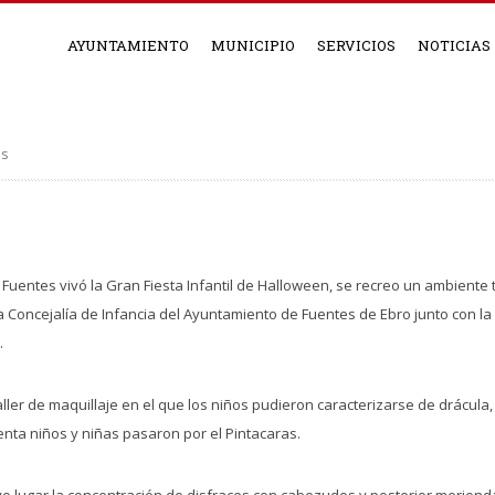
AYUNTAMIENTO
MUNICIPIO
SERVICIOS
NOTICIAS
as
 Fuentes vivó la Gran Fiesta Infantil de Halloween, se recreo un ambiente t
a Concejalía de Infancia del Ayuntamiento de Fuentes de Ebro junto con la 
.
ler de maquillaje en el que los niños pudieron caracterizarse de drácula,
nta niños y niñas pasaron por el Pintacaras.
uvo lugar la concentración de disfraces con cabezudos y posterior merien