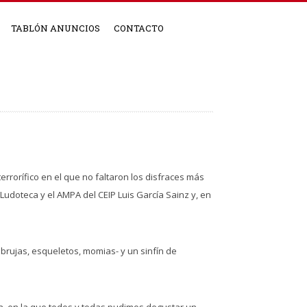
TABLÓN ANUNCIOS
CONTACTO
errorífico en el que no faltaron los disfraces más
Ludoteca y el AMPA del CEIP Luis García Sainz y, en
 brujas, esqueletos, momias- y un sinfín de
da, en la que todos y todas pudimos degustar un